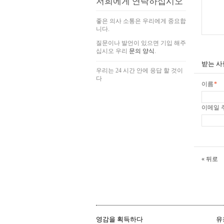
저희에게 연락하십시오
좋은 의사 소통은 우리에게 중요합
니다.
질문이나 발언이 있으면 기입 해주
십시오 우리
문의 양식
.
받는 사람
우리는 24 시간 안에 응답 할 것이
다
이름
*
이메일 주
«
뒤로
영감을 획득하다
유