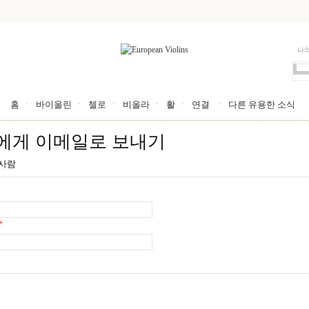
나
GO
홈
바이올린
첼로
비올라
활
연결
다른 유용한 소식
에게 이메일로 보내기
 사람
*